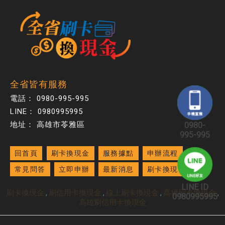
全省皆有服務
0980-995-995
0980995995
高雄市苓雅區
0980-
995-995
回首頁
刷卡換現金
服務據點
申辦流程
常見問答
立即申辦
最新消息
刷卡換現金
LINE ID
刷卡換現金
刷信用卡換現金
線上刷卡換現金
高雄刷卡換現金
0980995995
高雄刷信用卡換現金